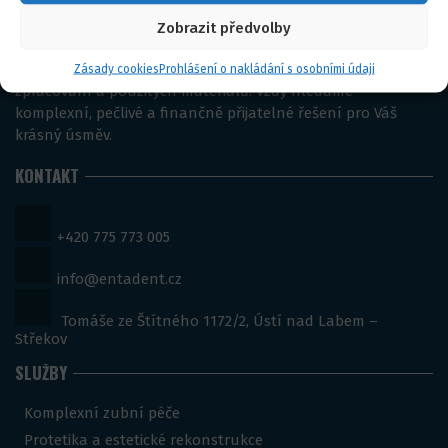
Zobrazit předvolby
Centrum estetické stomatologie a zubní chirurgie v centru
Ústí nad Labem. Klademe maximální důraz na kvalitu
Zásady cookies
Prohlášení o nakládání s osobními údaji
zpracování a použitých materiálů. Vždy hledáme
komplexní, pečlivé a finančně přijatelné řešení pro Váš
krásný úsměv.
KONTAKT
+420 775 773 005
info@entadent.cz
Tomáše ze Štítného 1172/2, Ústí nad Labem –
Střekov
SLUŽBY
Komplexní zubní péče
Protetika a estetické rekonstrukce