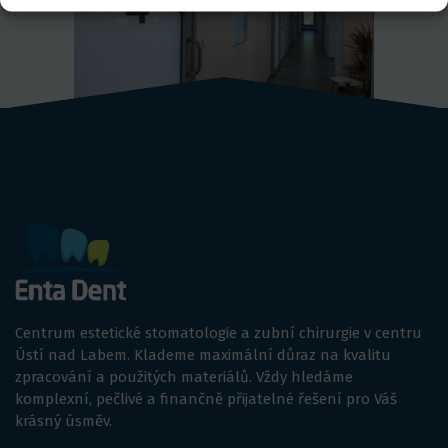
Centrum estetické stomatologie a zubní chirurgie v centru
Ústí nad Labem. Klademe maximální důraz na kvalitu
zpracování a použitých materiálů. Vždy hledáme
komplexní, pečlivé a finančně přijatelné řešení pro Váš
krásný úsměv.