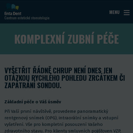
MENU
Centrum estetické stomatologie
KOMPLEXNÍ ZUBNÍ PÉČE
VYŠETŘIT ŘÁDNĚ CHRUP NENÍ DNES JEN
OTÁZKOU RYCHLÉHO POHLEDU ZRCÁTKEM ČI
ZAPÁTRÁNÍ SONDOU.
Základní péče o Váš úsměv
Při Vaší první návštěvě, provedeme panoramatický
rentgenový snímek (OPG), intraorální snímky a vstupní
vyšetření. Vše pro kompletní posouzení Vašeho
zdravotního stavu. Pro klienty smluvních pojišťoven VZP,