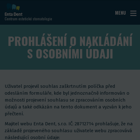
MENU
Centrum estetické stomatologie
PROHLÁŠENÍ O NAKLÁDÁNÍ
S OSOBNÍMI ÚDAJI
Uživatel projevil souhlas zaškrtnutím políčka před
odesláním formuláře, kde byl jednoznačně informován o
možnosti projevení souhlasu se zpracováním osobních
údajů a také odkázán na tento dokument a vyzván k jeho
přečtení.
Majitel webu Enta Dent, s.r.o. IČ: 28712714 prohlašuje, že na
základě projeveného souhlasu uživatele webu zpracovává
následující osobní údaje: