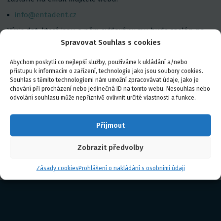
info@entadent.cz
Výpis dat, které jsou o něm evidovány mu bude zaslán na
email, který majitel eviduje. Na stejném emailu je možné
Spravovat Souhlas s cookies
požádat o výmaz dat, zapomenutí, nebo úpravu dat a
Abychom poskytli co nejlepší služby, používáme k ukládání a/nebo
rozsahu souhlasu.
přístupu k informacím o zařízení, technologie jako jsou soubory cookies.
Osobní údaje z tohoto webu budou uchovávány v jeho
Souhlas s těmito technologiemi nám umožní zpracovávat údaje, jako je
chování při procházení nebo jedinečná ID na tomto webu. Nesouhlas nebo
databázi, která je přístupná pouze přes zabezpečený
odvolání souhlasu může nepříznivě ovlivnit určité vlastnosti a funkce.
protokol HTTPS se zabezpečeným certifikátem.
Cookies s osobními údaji uživatelů se na tomto webu
Přijmout
neukládají.
Zobrazit předvolby
Zásady cookies
Prohlášení o nakládání s osobními údaji