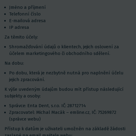
Jméno a příjmení
Telefonní číslo
E-mailová adresa
IP adresa
Za těmito účely:
Shromažďování údajů o klientech, jejich oslovení za
účelem marketingového či obchodního sdělení.
Na dobu:
Po dobu, která je nezbytně nutná pro naplnění účelu
jejich zpracování.
K výše uvedeným údajům budou mít přístup následující
subjekty a osoby:
Správce: Enta Dent, s.r.o. IČ: 28712714
Zpracovatel: Michal Macák – emline.cz, IČ: 75269872
(správce webu)
Přístup k datům je uživateli umožněn na základě žádosti
zaslané na email majitele webu: